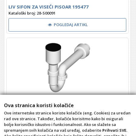
LIV SIFON ZA VISEĆI PISOAR 195477
Kataloški broj: 28-S00091
POGLEDAJ ARTIKL
LIV SIFON ZA PISOAR 196030
Ova stranica koristi kolačiće
Kataloški broj: 28-S00210
Ove internetske stranice koriste kolačiće (eng. Cookies) za uredan
rad ove stranice. Također, kolačiće korisitmo kako bi osigurali
POGLEDAJ ARTIKL
bolje korisničko iskustvo i funkcionalnost. Ako se slažete sa
spremanjem svih kolačića na vaš uređaj, odaberite
Prihvati SVE
.