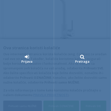
LUX MJEŠALICA ZA SUDOPER GRANIT BIJELA
Ova stranica koristi kolačiće
Kataloški broj: 83-T-03819
Ove internetske stranice koriste kolačiće (eng. Cookies) za uredan
rad ove stranice. Također, kolačiće korisitmo kako bi osigurali
POGLEDAJ ARTIKL
Prijava
Pretraga
bolje korisničko iskustvo i funkcionalnost. Ako se slažete sa
spremanjem svih kolačića na vaš uređaj, odaberite
Prihvati SVE
.
Ako želite specificirati kolačiće koje želite dozvoliti, označite ih i
odaberite
Prihvati OZNAČENE
. Konačno, ako želite dozvoliti samo
Opći uvjeti
Pravila privatnosti
nužne kolačiće, odaberite
Prihvati samo NUŽNE
.
Raskid ugovora – povrat
Prigovor potrošača –
reklamacije
Za više informacija o tome kako koristimo kolačiće pročitajte u
našem dokumentu
PRAVILA PRIVATNOSTI
.
Kontakt
SAM CRO d.o.o.
Prihvati samo NUŽNE
Prihvati OZNAČENE
Prihvati SVE
4D Wand IMC 24.11.14.1