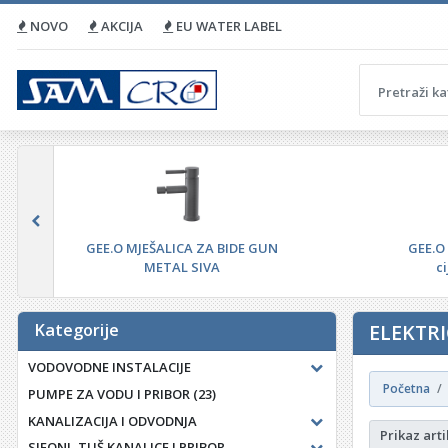
NOVO
AKCIJA
EU WATER LABEL
GEE.O MJEŠALICA ZA BIDE GUN
GEE.O
METAL SIVA
c
Kategorije
ELEKTRI
VODOVODNE INSTALACIJE
Početna
PUMPE ZA VODU I PRIBOR
(23)
KANALIZACIJA I ODVODNJA
Prikaz arti
SIFONI, TUŠ KANALICE I PRIBOR