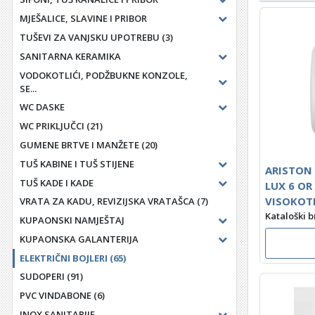
MJEŠALICE, SLAVINE I PRIBOR
TUŠEVI ZA VANJSKU UPOTREBU
(3)
SANITARNA KERAMIKA
VODOKOTLIĆI, PODŽBUKNE KONZOLE,
SE...
WC DASKE
WC PRIKLJUČCI
(21)
GUMENE BRTVE I MANŽETE
(20)
TUŠ KABINE I TUŠ STIJENE
ARISTON 
TUŠ KADE I KADE
LUX 6 OR 
VISOKOT
VRATA ZA KADU, REVIZIJSKA VRATAŠCA
(7)
Kataloški b
KUPAONSKI NAMJEŠTAJ
KUPAONSKA GALANTERIJA
ELEKTRIČNI BOJLERI
(65)
SUDOPERI
(91)
PVC VINDABONE
(6)
INOX SANITARIJE