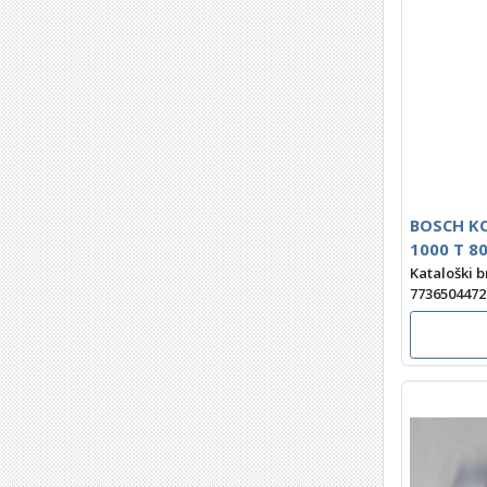
BOSCH KO
1000 T 8
Kataloški b
7736504472