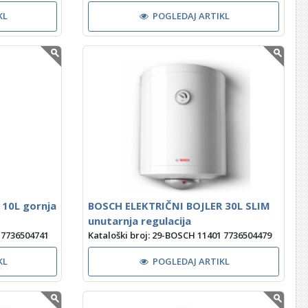
KL
POGLEDAJ ARTIKL
 10L gornja
BOSCH ELEKTRIČNI BOJLER 30L SLIM
unutarnja regulacija
 7736504741
Kataloški broj: 29-BOSCH 11401 7736504479
KL
POGLEDAJ ARTIKL