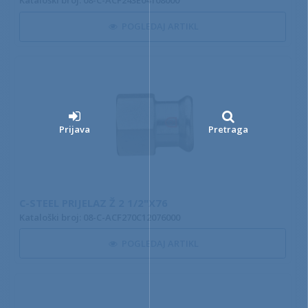
Kataloški broj: 08-C-ACF243E04108000
POGLEDAJ ARTIKL
Prijava
Pretraga
C-STEEL PRIJELAZ Ž 2 1/2"X76
Kataloški broj: 08-C-ACF270C12076000
POGLEDAJ ARTIKL