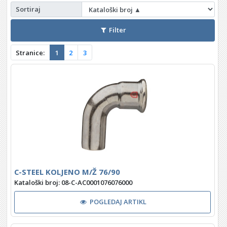
Sortiraj
Filter
Stranice:
1
2
3
C-STEEL KOLJENO M/Ž 76/90
Kataloški broj: 08-C-AC0001076076000
POGLEDAJ ARTIKL