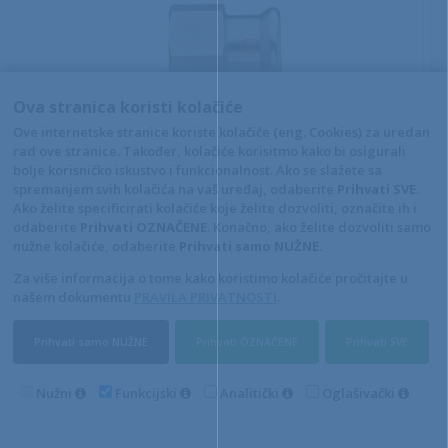
Ova stranica koristi kolačiće
Ove internetske stranice koriste kolačiće (eng. Cookies) za uredan
rad ove stranice. Također, kolačiće korisitmo kako bi osigurali
C-STEEL PRIJELAZ Ž 3"X88,9
bolje korisničko iskustvo i funkcionalnost. Ako se slažete sa
Kataloški broj: 08-C-ACF270D03089000
spremanjem svih kolačića na vaš uređaj, odaberite
Prihvati SVE
.
Ako želite specificirati kolačiće koje želite dozvoliti, označite ih i
POGLEDAJ ARTIKL
odaberite
Prihvati OZNAČENE
. Konačno, ako želite dozvoliti samo
nužne kolačiće, odaberite
Prihvati samo NUŽNE
.
Za više informacija o tome kako koristimo kolačiće pročitajte u
našem dokumentu
PRAVILA PRIVATNOSTI
.
Prihvati samo NUŽNE
Prihvati OZNAČENE
Prihvati SVE
Nužni
Funkcijski
Analitički
Oglašivački