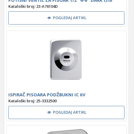
POTISNI VENTIL ZA PISOAR 1/2" 4-6" DARK crni
Kataloški broj: 23-A76104D
POGLEDAJ ARTIKL
ISPIRAČ PISOARA PODŽBUKNI IC 6V
Kataloški broj: 25-3332500
POGLEDAJ ARTIKL