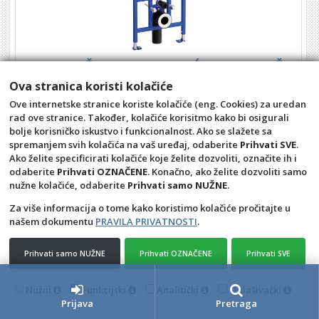
LAUFEN PODŽBUKNI VODOKOTLIĆ SUHA MONTAŽA
(6/3L) CW1
Ova stranica koristi kolačiće
Kataloški broj: 32-9466.0.000.000.1
Ove internetske stranice koriste kolačiće (eng. Cookies) za uredan
rad ove stranice. Također, kolačiće korisitmo kako bi osigurali
POGLEDAJ ARTIKL
bolje korisničko iskustvo i funkcionalnost. Ako se slažete sa
spremanjem svih kolačića na vaš uređaj, odaberite
Prihvati SVE
.
Ako želite specificirati kolačiće koje želite dozvoliti, označite ih i
odaberite
Prihvati OZNAČENE
. Konačno, ako želite dozvoliti samo
Opći uvjeti
Pravila privatnosti
nužne kolačiće, odaberite
Prihvati samo NUŽNE
.
Raskid ugovora – povrat
Prigovor potrošača –
reklamacije
Za više informacija o tome kako koristimo kolačiće pročitajte u
našem dokumentu
PRAVILA PRIVATNOSTI
.
Kontakt
SAM CRO d.o.o.
Prihvati samo NUŽNE
Prihvati OZNAČENE
Prihvati SVE
4D Wand IMC 24.11.14.1
Nužni
Funkcijski
Analitički
Oglašivački
Prijava
Pretraga