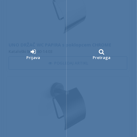
UNO DRŽAČ WC PAPIRA s poklopcem CHROME
Kataloški broj: 60-14 03
Prijava
Pretraga
POGLEDAJ ARTIKL