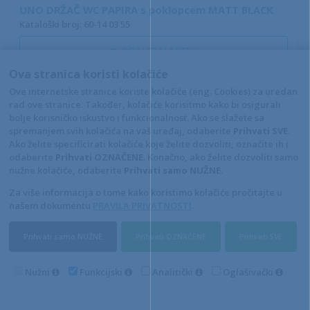
UNO DRŽAČ WC PAPIRA s poklopcem MATT BLACK
Kataloški broj: 60-14 03 55
POGLEDAJ ARTIKL
Ova stranica koristi kolačiće
Ove internetske stranice koriste kolačiće (eng. Cookies) za uredan
rad ove stranice. Također, kolačiće korisitmo kako bi osigurali
bolje korisničko iskustvo i funkcionalnost. Ako se slažete sa
spremanjem svih kolačića na vaš uređaj, odaberite
Prihvati SVE
.
Ako želite specificirati kolačiće koje želite dozvoliti, označite ih i
odaberite
Prihvati OZNAČENE
. Konačno, ako želite dozvoliti samo
nužne kolačiće, odaberite
Prihvati samo NUŽNE
.
Za više informacija o tome kako koristimo kolačiće pročitajte u
našem dokumentu
PRAVILA PRIVATNOSTI
.
UNO DRŽAČ WC PAPIRA s poklopcem WHITE MATT
Prihvati samo NUŽNE
Prihvati OZNAČENE
Prihvati SVE
Kataloški broj: 60-14 03 66
POGLEDAJ ARTIKL
Nužni
Funkcijski
Analitički
Oglašivački