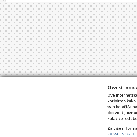
Ova stranica
Ove internetske
korisitmo kako 
svih kolačića n
dozvoliti, ozna
kolačiće, odab
Za više inform
PRIVATNOSTI
.