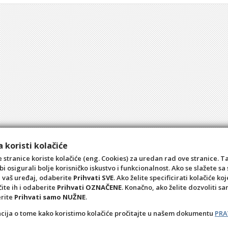
 koristi kolačiće
 stranice koriste kolačiće (eng. Cookies) za uredan rad ove stranice. T
bi osigurali bolje korisničko iskustvo i funkcionalnost. Ako se slažete 
a vaš uređaj, odaberite
Prihvati SVE
. Ako želite specificirati kolačiće koj
čite ih i odaberite
Prihvati OZNAČENE
. Konačno, ako želite dozvoliti s
erite
Prihvati samo NUŽNE
.
acija o tome kako koristimo kolačiće pročitajte u našem dokumentu
PRA