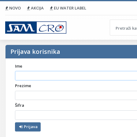
NOVO
AKCIJA
EU WATER LABEL
Prijava korisnika
Ime
Prezime
Šifra
Prijava