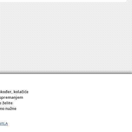
akođer, kolačiće
sa spremanjem
e želite
amo nužne
VILA